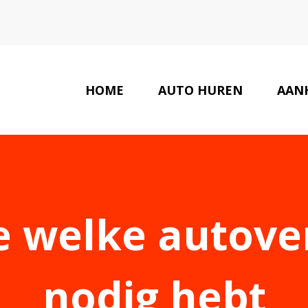
HOME
AUTO HUREN
AAN
LAATSTE NIEUWS
e welke autove
nodig hebt