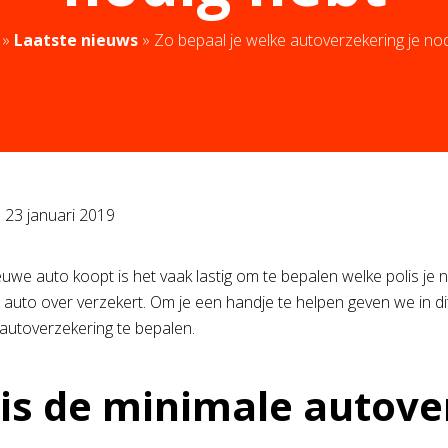
»
Laatste nieuws
»
Zo bepaal je welke autoverzekering je no
p
23 januari 2019
euwe auto koopt is het vaak lastig om te bepalen welke polis je n
e auto over verzekert. Om je een handje te helpen geven we in dit
 autoverzekering te bepalen.
is de minimale autover