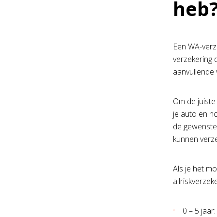
heb
Een WA-verze
verzekering 
aanvullende 
Om de juist
je auto en ho
de gewenste d
kunnen verze
Als je het m
allriskverzek
0 – 5 jaar: