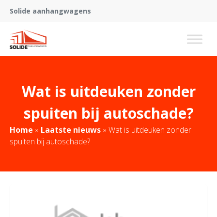
Solide aanhangwagens
Wat is uitdeuken zonder
spuiten bij autoschade?
Home
»
Laatste nieuws
»
Wat is uitdeuken zonder
spuiten bij autoschade?