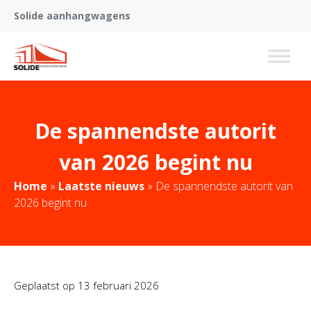
Solide aanhangwagens
De spannendste autorit
van 2026 begint nu
Home
»
Laatste nieuws
»
De spannendste autorit van
2026 begint nu
Geplaatst op
13 februari 2026